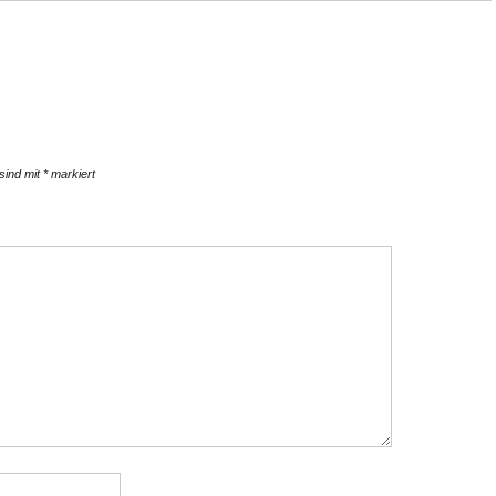
 sind mit
*
markiert