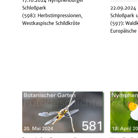
17.10.2024 Nymphenburger
Schloßpark
22.09.2024
(598): Herbstimpressionen,
Schloßpark 
Westkaspische Schildkröte
(597): Wald
Europäische