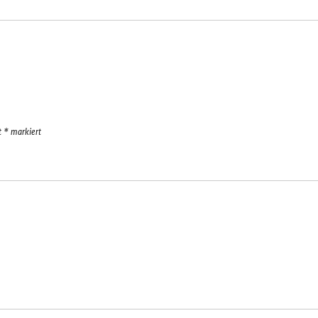
it
*
markiert