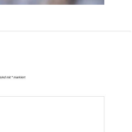
 sind mit
*
markiert