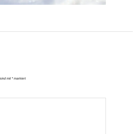
 sind mit
*
markiert