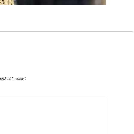
 sind mit
*
markiert