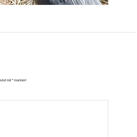
 sind mit
*
markiert