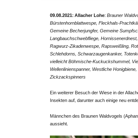
09.08.2021: Allacher Lohe
:
Brauner Waldvog
Bürstenhornblattwespe, Fleckhals-Prachtkä
Gemeine Becherjungfer, Gemeine Sumpfsch
Langbauchschwebfliege, Hornissenerdnest,
Ragwurz-Zikadenwespe, Rapsweißling, Rot
Schlehdorns, Schwarzaugenkanker, Totenko
vielleicht Böhmische-Kuckuckshummel, Vie
Wellenlinienspanner, Westliche Honigbiene
Zickzackspinners
Ein weiterer Besuch der Wiese in der Allache
Insekten auf, darunter auch einige neu ent
Männchen des Braunen Waldvogels (Aphant
aussieht.