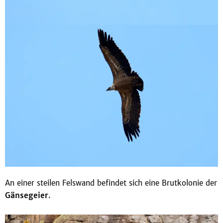
An einer steilen Felswand befindet sich eine Brutkolonie der
Gänsegeier
.