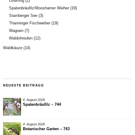
Otterfing
(2)
Spatenbräufilz/Mooshamer Weiher
(19)
Starnberger See
(3)
Thanninger Fischweiher
(19)
Wagram
(7)
Waldohreulen
(12)
Waldkäuze
(14)
NEUESTE BEITRÄGE
6. August 2026
Spatenbräufilz – 744
4. August 2026
Botanischer Garten – 743