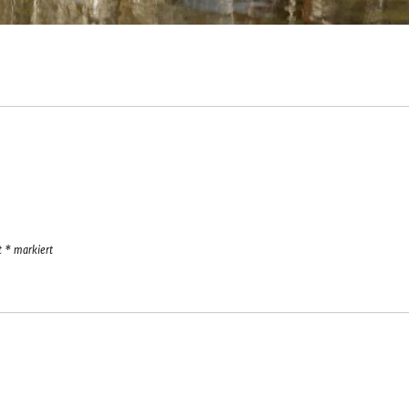
it
*
markiert