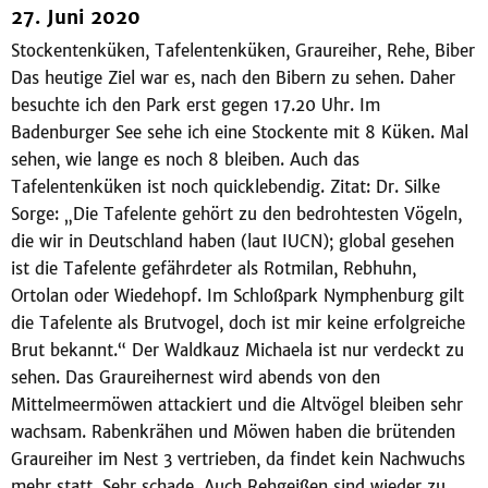
27. Juni 2020
Stockentenküken, Tafelentenküken, Graureiher, Rehe, Biber
Das heutige Ziel war es, nach den Bibern zu sehen. Daher
besuchte ich den Park erst gegen 17.20 Uhr. Im
Badenburger See sehe ich eine Stockente mit 8 Küken. Mal
sehen, wie lange es noch 8 bleiben. Auch das
Tafelentenküken ist noch quicklebendig. Zitat: Dr. Silke
Sorge: „Die Tafelente gehört zu den bedrohtesten Vögeln,
die wir in Deutschland haben (laut IUCN); global gesehen
ist die Tafelente gefährdeter als Rotmilan, Rebhuhn,
Ortolan oder Wiedehopf. Im Schloßpark Nymphenburg gilt
die Tafelente als Brutvogel, doch ist mir keine erfolgreiche
Brut bekannt.“ Der Waldkauz Michaela ist nur verdeckt zu
sehen. Das Graureihernest wird abends von den
Mittelmeermöwen attackiert und die Altvögel bleiben sehr
wachsam. Rabenkrähen und Möwen haben die brütenden
Graureiher im Nest 3 vertrieben, da findet kein Nachwuchs
mehr statt. Sehr schade. Auch Rehgeißen sind wieder zu