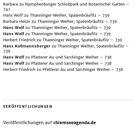
Barbara
zu
Nymphenburger Schloßpark und Botanischer Garten –
741
Hans Wolf
zu
Thanninger Weiher, Spatenbräufilz – 739
Barbara Hetze
zu
Thanninger Weiher, Spatenbräufilz – 739
Hans Wolf
zu
Thanninger Weiher, Spatenbräufilz – 739
Hans Wolf
zu
Thanninger Weiher, Spatenbräufilz – 739
Herbert Friedrich
zu
Thanninger Weiher, Spatenbräufilz – 739
Hans Kollmannsberger
zu
Thanninger Weiher, Spatenbräufilz –
739
Hans Wolf
zu
Pfatterer Au und Sarchinger Weiher – 738
Hans Wolf
zu
Pfatterer Au und Sarchinger Weiher – 738
Herbert Friedrich
zu
Pfatterer Au und Sarchinger Weiher – 738
VERÖFFENTLICHUNGEN
Veröffentlichungen auf
chiemseeagenda.de