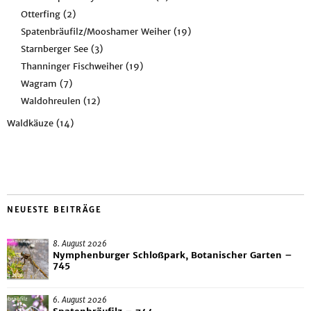
Otterfing
(2)
Spatenbräufilz/Mooshamer Weiher
(19)
Starnberger See
(3)
Thanninger Fischweiher
(19)
Wagram
(7)
Waldohreulen
(12)
Waldkäuze
(14)
NEUESTE BEITRÄGE
8. August 2026
Nymphenburger Schloßpark, Botanischer Garten –
745
6. August 2026