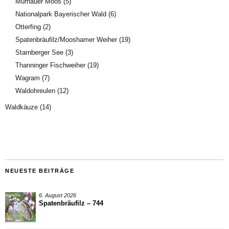
Murnauer Moos
(5)
Nationalpark Bayerischer Wald
(6)
Otterfing
(2)
Spatenbräufilz/Mooshamer Weiher
(19)
Starnberger See
(3)
Thanninger Fischweiher
(19)
Wagram
(7)
Waldohreulen
(12)
Waldkäuze
(14)
NEUESTE BEITRÄGE
6. August 2026
Spatenbräufilz – 744