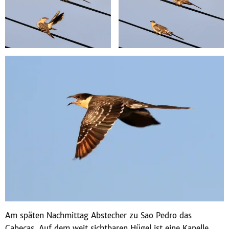
Am späten Nachmittag Abstecher zu Sao Pedro das
Cabeças. Auf dem weit sichtbaren Hügel ist eine Kapelle