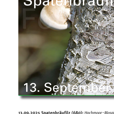
13.09.2025 Spatenbräufilz (680):
Hochmoor-Mosaikj