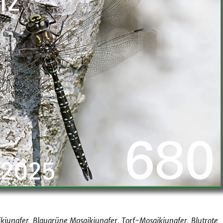
ungfer, Blaugrüne Mosaikjungfer, Torf-Mosaikjungfer, Blutrote