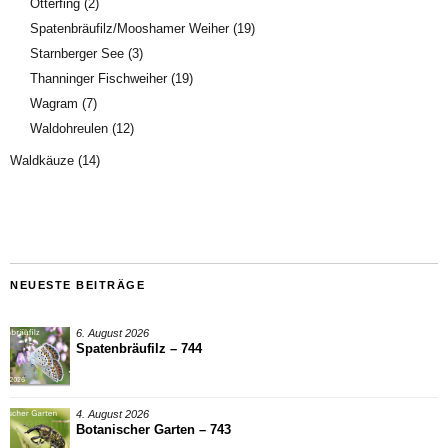
Otterfing
(2)
Spatenbräufilz/Mooshamer Weiher
(19)
Starnberger See
(3)
Thanninger Fischweiher
(19)
Wagram
(7)
Waldohreulen
(12)
Waldkäuze
(14)
NEUESTE BEITRÄGE
6. August 2026
Spatenbräufilz – 744
4. August 2026
Botanischer Garten – 743