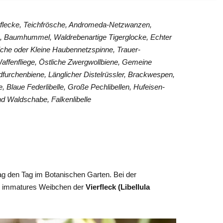
rflecke, Teichfrösche, Andromeda-Netzwanzen,
s, Baumhummel, Waldrebenartige Tigerglocke, Echter
he oder Kleine Haubennetzspinne, Trauer-
ffenfliege, Östliche Zwergwollbiene, Gemeine
dfurchenbiene, Länglicher Distelrüssler, Brackwespen,
e, Blaue Federlibelle, Große Pechlibellen, Hufeisen-
and Waldschabe, Falkenlibelle
ag den Tag im Botanischen Garten. Bei der
in immatures Weibchen der
Vierfleck (Libellula