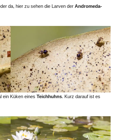
der da, hier zu sehen die Larven der
Andromeda-
l ein Küken eines
Teichhuhns
. Kurz darauf ist es
.